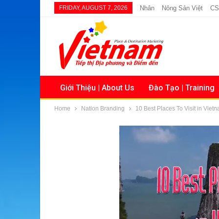
FRIDAY, AUGUST 7, 2026
Nhân
Nông Sản Việt
CS
Giới Thiệu | About Us
Đào Tạo | Training
Home
Nation Branding
10 Best Places To Visit in Viet