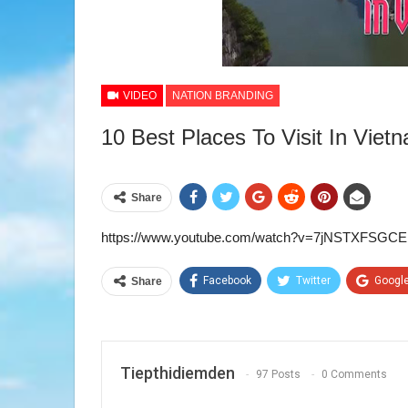
VIDEO
NATION BRANDING
10 Best Places To Visit In Viet
Share
https://www.youtube.com/watch?v=7jNSTXFSGCE
Facebook
Twitter
Googl
Share
Tiepthidiemden
97 Posts
0 Comments