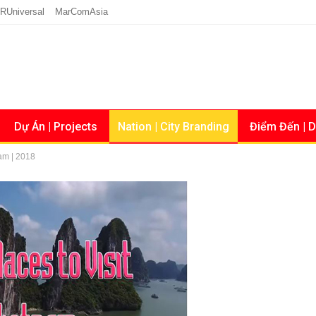
RUniversal
MarComAsia
Dự Án | Projects
Nation | City Branding
Điểm Đến | D
nam | 2018