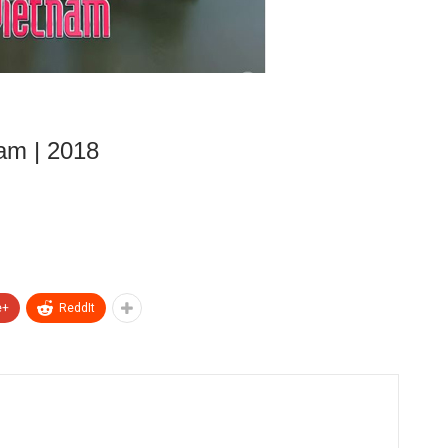
nam | 2018
e+
ReddIt