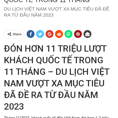
DU LỊCH VIỆT NAM VƯỢT XA MỤC TIÊU ĐÃ ĐỀ
RA TỪ ĐẦU NĂM 2023
Share
ĐÓN HƠN 11 TRIỆU LƯỢT
KHÁCH QUỐC TẾ TRONG
11 THÁNG – DU LỊCH VIỆT
NAM VƯỢT XA MỤC TIÊU
ĐÃ ĐỀ RA TỪ ĐẦU NĂM
2023
Tháng 11/2023, khách quốc tế đến Việt Nam đạt hơn 1,2 triệu