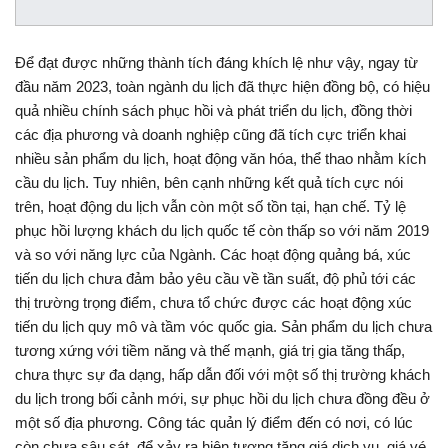
Để đạt được những thành tích đáng khích lệ như vậy, ngay từ
đầu năm 2023, toàn ngành du lịch đã thực hiện đồng bộ, có hiệu
quả nhiều chính sách phục hồi và phát triển du lịch, đồng thời
các địa phương và doanh nghiệp cũng đã tích cực triển khai
nhiều sản phẩm du lịch, hoạt động văn hóa, thể thao nhằm kích
cầu du lịch. Tuy nhiên, bên cạnh những kết quả tích cực nói
trên, hoạt động du lịch vẫn còn một số tồn tại, hạn chế. Tỷ lệ
phục hồi lượng khách du lịch quốc tế còn thấp so với năm 2019
và so với năng lực của Ngành. Các hoạt động quảng bá, xúc
tiến du lịch chưa đảm bảo yêu cầu về tần suất, độ phủ tới các
thị trường trọng điểm, chưa tổ chức được các hoạt động xúc
tiến du lịch quy mô và tầm vóc quốc gia. Sản phẩm du lịch chưa
tương xứng với tiềm năng và thế mạnh, giá trị gia tăng thấp,
chưa thực sự đa dạng, hấp dẫn đối với một số thị trường khách
du lịch trong bối cảnh mới, sự phục hồi du lịch chưa đồng đều ở
một số địa phương. Công tác quản lý điểm đến có nơi, có lúc
còn chưa sâu sát, để xảy ra hiện tượng tăng giá dịch vụ, giá vé