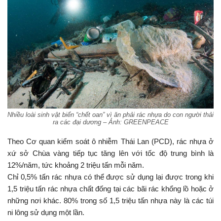
Nhiều loài sinh vật biển “chết oan” vì ăn phải rác nhựa do con người thải
ra các đại dương – Ảnh: GREENPEACE
Theo Cơ quan kiểm soát ô nhiễm Thái Lan (PCD), rác nhựa ở
xứ sở Chùa vàng tiếp tục tăng lên với tốc độ trung bình là
12%/năm, tức khoảng 2 triệu tấn mỗi năm.
Chỉ 0,5% tấn rác nhựa có thể được sử dụng lại được trong khi
1,5 triệu tấn rác nhựa chất đống tại các bãi rác khổng lồ hoặc ở
những nơi khác. 80% trong số 1,5 triệu tấn nhựa này là các túi
ni lông sử dụng một lần.