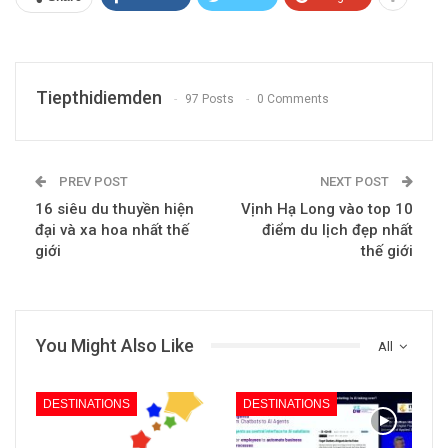
Tiepthidiemden
97 Posts
0 Comments
PREV POST
NEXT POST
16 siêu du thuyền hiện
Vịnh Hạ Long vào top 10
đại và xa hoa nhất thế
điểm du lịch đẹp nhất
giới
thế giới
You Might Also Like
All
DESTINATIONS
DESTINATIONS