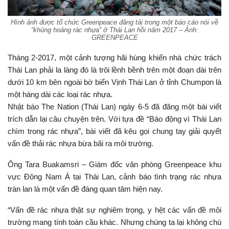
Hình ảnh được tổ chức Greenpeace đăng tải trong một báo cáo nói về
“khủng hoảng rác nhựa” ở Thái Lan hồi năm 2017 – Ảnh:
GREENPEACE
Tháng 2-2017, một cảnh tượng hãi hùng khiến nhà chức trách
Thái Lan phải la làng đó là trôi lềnh bềnh trên một đoạn dài trên
dưới 10 km bên ngoài bờ biển Vịnh Thái Lan ở tỉnh Chumpon là
một hàng dài các loại rác nhựa.
Nhật báo The Nation (Thái Lan) ngày 6-5 đã đăng một bài viết
trích dẫn lại câu chuyện trên. Với tựa đề “Báo động vì Thái Lan
chìm trong rác nhựa”, bài viết đã kêu gọi chung tay giải quyết
vấn đề thải rác nhựa bừa bãi ra môi trường.
Ông Tara Buakamsri – Giám đốc văn phòng Greenpeace khu
vực Đông Nam Á tại Thái Lan, cảnh báo tình trạng rác nhựa
tràn lan là một vấn đề đáng quan tâm hiện nay.
“Vấn đề rác nhựa thật sự nghiêm trọng, y hệt các vấn đề môi
trường mang tính toàn cầu khác. Nhưng chúng ta lại không chú