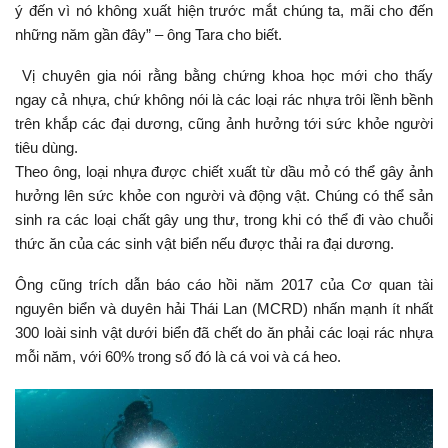
ý đến vì nó không xuất hiện trước mắt chúng ta, mãi cho đến
những năm gần đây” – ông Tara cho biết.
Vị chuyên gia nói rằng bằng chứng khoa học mới cho thấy
ngay cả nhựa, chứ không nói là các loại rác nhựa trôi lềnh bềnh
trên khắp các đại dương, cũng ảnh hưởng tới sức khỏe người
tiêu dùng.
Theo ông, loại nhựa được chiết xuất từ dầu mỏ có thể gây ảnh
hưởng lên sức khỏe con người và động vật. Chúng có thể sản
sinh ra các loại chất gây ung thư, trong khi có thể đi vào chuỗi
thức ăn của các sinh vật biển nếu được thải ra đại dương.
Ông cũng trích dẫn báo cáo hồi năm 2017 của Cơ quan tài
nguyên biển và duyên hải Thái Lan (MCRD) nhấn mạnh ít nhất
300 loài sinh vật dưới biển đã chết do ăn phải các loại rác nhựa
mỗi năm, với 60% trong số đó là cá voi và cá heo.