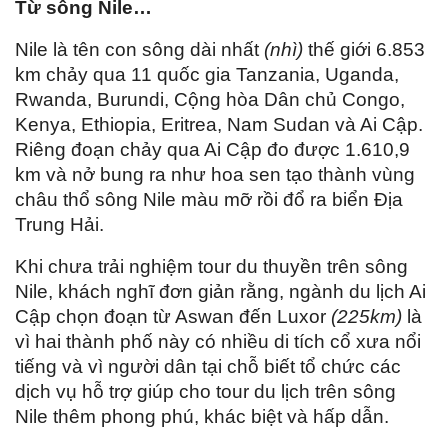
Từ sông Nile
…
Nile là tên con sông dài nhất
(nhì)
thế giới 6.853
km chảy qua 11 quốc gia Tanzania, Uganda,
Rwanda, Burundi, Cộng hòa Dân chủ Congo,
Kenya, Ethiopia, Eritrea, Nam Sudan và Ai Cập.
Riêng đoạn chảy qua Ai Cập đo được 1.610,9
km và nở bung ra như hoa sen tạo thành vùng
châu thổ sông Nile màu mỡ rồi đổ ra biển Địa
Trung Hải.
Khi chưa trải nghiệm tour du thuyền trên sông
Nile, khách nghĩ đơn giản rằng, ngành du lịch Ai
Cập chọn đoạn từ Aswan đến Luxor
(225km)
là
vì hai thành phố này có nhiều di tích cổ xưa nổi
tiếng và vì người dân tại chỗ biết tổ chức các
dịch vụ hỗ trợ giúp cho tour du lịch trên sông
Nile thêm phong phú, khác biệt và hấp dẫn.