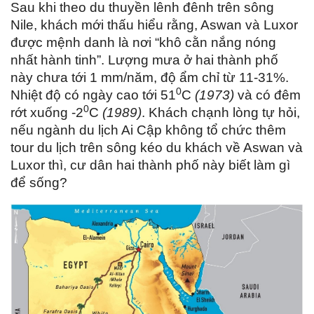
Sau khi theo du thuyền lênh đênh trên sông
Nile, khách mới thấu hiểu rằng, Aswan và Luxor
được mệnh danh là nơi “khô cằn nắng nóng
nhất hành tinh”. Lượng mưa ở hai thành phố
này chưa tới 1 mm/năm, độ ẩm chỉ từ 11-31%.
0
Nhiệt độ có ngày cao tới 51
C
(1973)
và có đêm
0
rớt xuống -2
C
(1989)
. Khách chạnh lòng tự hỏi,
nếu ngành du lịch Ai Cập không tổ chức thêm
tour du lịch trên sông kéo du khách về Aswan và
Luxor thì, cư dân hai thành phố này biết làm gì
để sống?