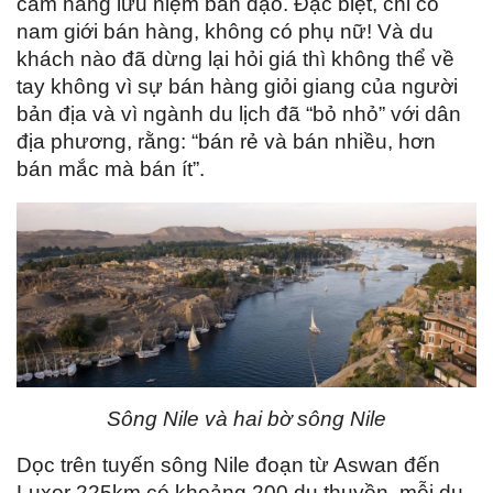
cầm hàng lưu niệm bán dạo. Đặc biệt, chỉ có
nam giới bán hàng, không có phụ nữ! Và du
khách nào đã dừng lại hỏi giá thì không thể về
tay không vì sự bán hàng giỏi giang của người
bản địa và vì ngành du lịch đã “bỏ nhỏ” với dân
địa phương, rằng: “bán rẻ và bán nhiều, hơn
bán mắc mà bán ít”.
Sông Nile và hai bờ sông Nile
Dọc trên tuyến sông Nile đoạn từ Aswan đến
Luxor 225km có khoảng 200 du thuyền, mỗi du