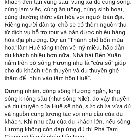
khách đến tận vùng sâu, vùng xa để cùng sống,
cùng làm việc, cùng ăn uống, cùng sinh hoạt,
cùng thưởng thức văn hóa với người bản địa.
Riêng người dân tại chỗ sẽ có thêm nguồn thu
từ dịch vụ hỗ trợ tour và bán được nhiều hàng
hóa địa phương. Dự án “Thành phố bốn mùa
hoa” làm Huế tăng thêm vẻ mỹ miều, hấp dẫn
du khách nhiều hơn nữa. Nhà hát Bến Xuân
nằm trên bờ sông Hương như là “cửa sổ” giúp
cho du khách trên thuyền và du thuyền ghé
thăm để “nhìn vào tâm hồn Huế”.
Đương nhiên, dòng sông Hương ngắn, lòng
sông không sâu (như sông Nile), do vậy thuyền
và du thuyền của Huế sẽ nhỏ, sức chứa vừa đủ
và nguồn cung tương tác với nhu cầu của du
khách. Khi nhu cầu của du khách lớn, nếu sông
Hương không còn đáp ứng đủ thì Phá Tam
Giang sẽ là giải pháp tiếp theo.