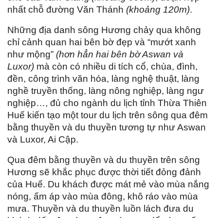
nhất chỗ đường Văn Thánh
(khoảng 120m)
.
Những địa danh sông Hương chảy qua không
chỉ cảnh quan hai bên bờ đẹp và “mướt xanh
như mộng”
(hơn hẳn hai bên bờ
Aswan và
Luxor)
mà còn có nhiều di tích cổ, chùa, đình,
đền, công trình văn hóa, làng nghệ thuật, làng
nghề truyền thống, làng nông nghiệp, làng ngư
nghiệp…, đủ cho ngành du lịch tỉnh Thừa Thiên
Huế kiến tạo một tour du lịch trên sông qua đêm
bằng thuyền và du thuyền tương tự như Aswan
và Luxor, Ai Cập.
Qua đêm bằng thuyền và du thuyền trên sông
Hương sẽ khắc phục được thời tiết đỏng đảnh
của Huế. Du khách được mát mẻ vào mùa nắng
nóng, ấm áp vào mùa đông, khô ráo vào mùa
mưa. Thuyền và du thuyền luồn lách đưa du