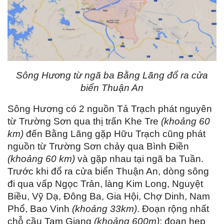
Sông Hương từ ngã ba Bằng Lãng đổ ra cửa
biển Thuận An
Sông Hương có 2 nguồn Tả Trạch phát nguyên
từ Trường Sơn qua thị trấn Khe Tre
(
khoảng 60
km
)
đến Bằng Lãng gặp Hữu Trạch cũng phát
nguồn từ Trường Sơn chảy qua Bình Điền
(
khoảng 60 km
)
và gặp nhau tại ngã ba Tuần.
Trước khi đổ ra cửa biển Thuận An, dòng sông
đi qua vấp Ngọc Trản, làng Kim Long, Nguyệt
Biều, Vỹ Dạ, Đông Ba, Gia Hội, Chợ Dinh, Nam
Phổ, Bao Vinh
(khoảng 33km)
. Đoạn rộng nhất
chỗ cầu Tam Giang
(khoảng 600m)
; đoạn hẹp