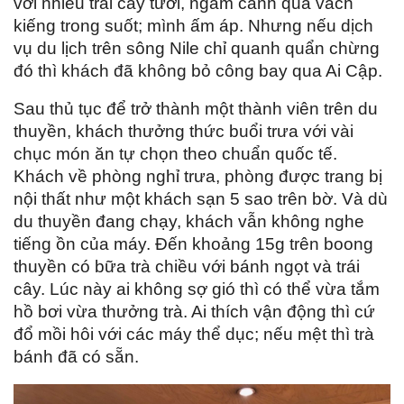
với nhiều trái cây tươi, ngắm cảnh qua vách
kiếng trong suốt; mình ấm áp. Nhưng nếu dịch
vụ du lịch trên sông Nile chỉ quanh quẩn chừng
đó thì khách đã không bỏ công bay qua Ai Cập.
Sau thủ tục để trở thành một thành viên trên du
thuyền, khách thưởng thức buổi trưa với vài
chục món ăn tự chọn theo chuẩn quốc tế.
Khách về phòng nghỉ trưa, phòng được trang bị
nội thất như một khách sạn 5 sao trên bờ. Và dù
du thuyền đang chạy, khách vẫn không nghe
tiếng ồn của máy. Đến khoảng 15g trên boong
thuyền có bữa trà chiều với bánh ngọt và trái
cây. Lúc này ai không sợ gió thì có thể vừa tắm
hồ bơi vừa thưởng trà. Ai thích vận động thì cứ
đổ mồi hôi với các máy thể dục; nếu mệt thì trà
bánh đã có sẵn.