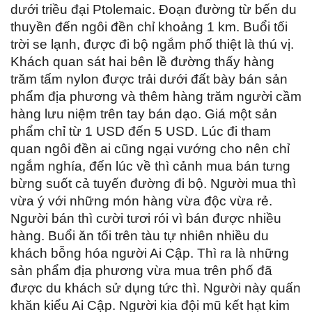
dưới triều đại Ptolemaic. Đoạn đường từ bến du
thuyền đến ngôi đền chỉ khoảng 1 km. Buổi tối
trời se lạnh, được đi bộ ngắm phố thiệt là thú vị.
Khách quan sát hai bên lề đường thấy hàng
trăm tấm nylon được trải dưới đất bày bán sản
phẩm địa phương và thêm hàng trăm người cầm
hàng lưu niệm trên tay bán dạo. Giá một sản
phẩm chỉ từ 1 USD đến 5 USD. Lúc đi tham
quan ngôi đền ai cũng ngại vướng cho nên chỉ
ngắm nghía, đến lúc về thì cảnh mua bán tưng
bừng suốt cả tuyến đường đi bộ. Người mua thì
vừa ý với những món hàng vừa độc vừa rẻ.
Người bán thì cười tươi rói vì bán được nhiều
hàng. Buổi ăn tối trên tàu tự nhiên nhiều du
khách bỗng hóa người Ai Cập. Thì ra là những
sản phẩm địa phương vừa mua trên phố đã
được du khách sử dụng tức thì. Người này quấn
khăn kiểu Ai Cập. Người kia đội mũ kết hạt kim