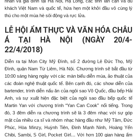
nhân và gia đình tại Hà Nội, Hạ Long, các tỉnh lân cận và du
khách Việt Nam và quốc tế, hứa hẹn một khởi đầu vô cùng lý
thú cho một mùa hè sôi động và rực lửa.
LỄ HỘI ẨM THỰC VÀ VĂN HÓA CHÂU
Á TẠI HÀ NỘI (NGÀY 20/4-
22/4/2018)
Diễn ra tại Mon City Mỹ Đình, số 2 đường Lê Đức Thọ, Mỹ
Đình, quận Nam Từ Liêm, Hà Nội. Chương trình sẽ bắt đầu từ
10:00 sáng hàng ngày với các màn biểu diễn múa, ảo thuật của
các đoàn nghệ thuật quốc tế. Bên cạnh đó, các show diễn của
bartender, trình diễn nấu ăn của ngôi sao Võ Quốc, đầu bếp Hải
Anh, và sự xuất hiện đặc biệt của ngôi sao đầu bếp quốc tế
Martin Yan với chương trình “Yan Can Cook” nổi tiếng. Trong
đó, 3 đêm diễn ra chương trình sẽ là 3 đêm nhạc với sự góp
mặt của nhiều ca sĩ và nhóm nhạc hàng đầu như Mỹ Tâm, Đức
Phúc, Hòa Minzy, Huỳnh Tiên, Đinh Mạnh Ninh, Hoàng Yến
Chibi, Sambi, S Girl, Pocket Girl… Với hơn 100 gian hàng ẩm