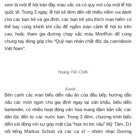
xem là một lễ hội tràn đầy màu sắc và có quy mô của một lễ hội
quốc tế. Trong 3 ngày, lễ hội sẽ đem đến rất nhiều niềm vui dành
cho các bạn trẻ và gia đình, các bạn trẻ yêu thích mạo hiểm có
thể bay cùng khinh khí cầu để ngắm toàn cảnh lễ hội từ trên
cao, hoặc tham gia đường chạy sắc màu MonRun để cùng
chung tay đóng góp cho “Quỹ nạn nhân chất độc da cam/dioxin
Việt Nam”.
Hoàng Yến ChiBi
Karrik…
Bên cạnh các màn biểu diễn nấu ăn của đầu bếp, hướng dẫn
nấu các món ngon cho gia đình ngay tại sân khấu, biểu diễn
bartender, có nhiều hoạt động văn hóa mang đậm bản sắc các
dân tộc đến từ các nước bạn. Trong 3 đêm, chương trình biểu
diễn sôi động với sự góp mặt của “họa mi tóc nâu” Mỹ Tâm, DJ
nổi tiếng Markus Schulz và các ca sĩ – nhóm nhạc Dương