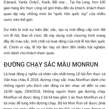
Edward, Yanbi, OnlyC, Karik, BB star… Tại Hạ Long, hơn 100
gian hàng ẩm thực cũng sẽ giới thiệu đến du khách, khách tham
quan dịp này những món ăn “quốc hồn quốc túy” của nhiều
nước trên thế giới.
Dự kiến là một sự kiện đặc sắc, tạo ra một đẳng cấp mới đối
với lễ hội, Ban tổ chức đã xây dựng một chương trình mang
đầy đủ màu sắc, tính chất và hoạt động của một lễ hội tầm quốc
tế. Chính vì vậy, lễ hội lần này sẽ đem đến nhiều trải nghiệm
mới dành cho khách tham quan.
ĐƯỜNG CHẠY SẮC MÀU MONRUN
Là hoạt động ý nghĩa và nhân văn nhất trong Lễ hội Ẩm thực và
Văn hóa châu Á 2018, đường chạy sắc màu MonRun dành cho
những người yêu thích vận động và âm nhạc sẽ diễn ra vào
16:00 ngày 29/4/2018. Những người tham gia đường chạy
MonRun sẽ được tặng 1 bộ kit bao gồm 1 áo thun MonRun và 2
túi màu để tung trên đường chạy. Bộ kit Mon Run sẽ được phát
trong các ngày diễn ra sự kiện tại Hà Nội và Hạ Long. Ngoài ra