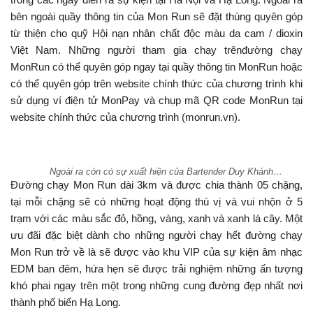
bên ngoài quầy thông tin của Mon Run sẽ đặt thùng quyên góp
từ thiện cho quỹ Hội nạn nhân chất độc màu da cam / dioxin
Việt Nam. Những người tham gia chạy trênđường chạy
MonRun có thể quyên góp ngay tại quầy thông tin MonRun hoặc
có thể quyên góp trên website chính thức của chương trình khi
sử dụng ví điện tử MonPay và chụp mã QR code MonRun tại
website chính thức của chương trình (monrun.vn).
Ngoài ra còn có sự xuất hiện của Bartender Duy Khánh…
Đường chạy Mon Run dài 3km và được chia thành 05 chặng,
tại mỗi chặng sẽ có những hoạt động thú vị và vui nhộn ở 5
trạm với các màu sắc đỏ, hồng, vàng, xanh và xanh lá cây. Một
ưu đãi đặc biệt dành cho những người chạy hết đường chạy
Mon Run trở về là sẽ được vào khu VIP của sự kiện âm nhạc
EDM ban đêm, hứa hẹn sẽ được trải nghiệm những ấn tượng
khó phai ngay trên một trong những cung đường đẹp nhất nơi
thành phố biển Hạ Long.