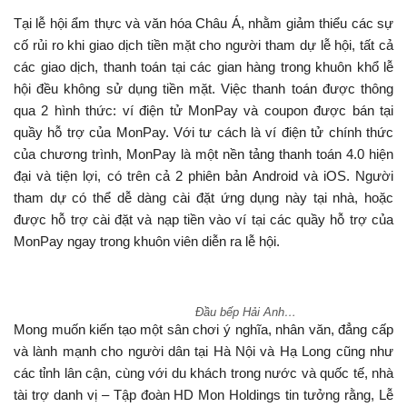
Tại lễ hội ẩm thực và văn hóa Châu Á, nhằm giảm thiểu các sự
cố rủi ro khi giao dịch tiền mặt cho người tham dự lễ hội, tất cả
các giao dịch, thanh toán tại các gian hàng trong khuôn khổ lễ
hội đều không sử dụng tiền mặt. Việc thanh toán được thông
qua 2 hình thức: ví điện tử MonPay và coupon được bán tại
quầy hỗ trợ của MonPay. Với tư cách là ví điện tử chính thức
của chương trình, MonPay là một nền tảng thanh toán 4.0 hiện
đại và tiện lợi, có trên cả 2 phiên bản Android và iOS. Người
tham dự có thể dễ dàng cài đặt ứng dụng này tại nhà, hoặc
được hỗ trợ cài đặt và nạp tiền vào ví tại các quầy hỗ trợ của
MonPay ngay trong khuôn viên diễn ra lễ hội.
Đầu bếp Hải Anh…
Mong muốn kiến tạo một sân chơi ý nghĩa, nhân văn, đẳng cấp
và lành mạnh cho người dân tại Hà Nội và Hạ Long cũng như
các tỉnh lân cận, cùng với du khách trong nước và quốc tế, nhà
tài trợ danh vị – Tập đoàn HD Mon Holdings tin tưởng rằng, Lễ