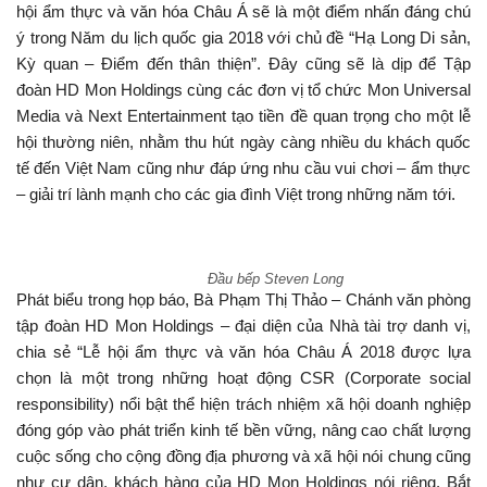
hội ẩm thực và văn hóa Châu Á sẽ là một điểm nhấn đáng chú
ý trong Năm du lịch quốc gia 2018 với chủ đề “Hạ Long Di sản,
Kỳ quan – Điểm đến thân thiện”. Đây cũng sẽ là dịp để Tập
đoàn HD Mon Holdings cùng các đơn vị tổ chức Mon Universal
Media và Next Entertainment tạo tiền đề quan trọng cho một lễ
hội thường niên, nhằm thu hút ngày càng nhiều du khách quốc
tế đến Việt Nam cũng như đáp ứng nhu cầu vui chơi – ẩm thực
– giải trí lành mạnh cho các gia đình Việt trong những năm tới.
Đầu bếp Steven Long
Phát biểu trong họp báo, Bà Phạm Thị Thảo – Chánh văn phòng
tập đoàn HD Mon Holdings – đại diện của Nhà tài trợ danh vị,
chia sẻ “Lễ hội ẩm thực và văn hóa Châu Á 2018 được lựa
chọn là một trong những hoạt động CSR (Corporate social
responsibility) nổi bật thể hiện trách nhiệm xã hội doanh nghiệp
đóng góp vào phát triển kinh tế bền vững, nâng cao chất lượng
cuộc sống cho cộng đồng địa phương và xã hội nói chung cũng
như cư dân, khách hàng của HD Mon Holdings nói riêng. Bắt