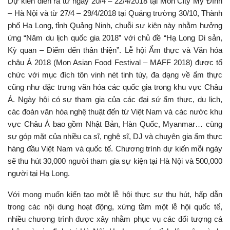
Dự kiến diễn ra từ ngày 20/4 – 22/4/2018 tại Mon City Mỹ Đình
– Hà Nội và từ 27/4 – 29/4/2018 tại Quảng trường 30/10, Thành
phố Hạ Long, tỉnh Quảng Ninh, chuỗi sự kiện này nhằm hưởng
ứng “Năm du lịch quốc gia 2018” với chủ đề “Hạ Long Di sản,
Kỳ quan – Điểm đến thân thiện”. Lễ hội Ẩm thực và Văn hóa
châu Á 2018 (Mon Asian Food Festival – MAFF 2018) được tổ
chức với mục đích tôn vinh nét tinh túy, đa dạng về ẩm thực
cũng như đặc trưng văn hóa các quốc gia trong khu vực Châu
Á. Ngày hội có sự tham gia của các đại sứ ẩm thực, du lịch,
các đoàn văn hóa nghệ thuật đến từ Việt Nam và các nước khu
vực Châu Á bao gồm Nhật Bản, Hàn Quốc, Myanmar… cùng
sự góp mặt của nhiều ca sĩ, nghệ sĩ, DJ và chuyên gia ẩm thực
hàng đầu Việt Nam và quốc tế. Chương trình dự kiến mỗi ngày
sẽ thu hút 30,000 người tham gia sự kiện tại Hà Nội và 500,000
người tại Hạ Long.
Với mong muốn kiến tạo một lễ hội thực sự thu hút, hấp dẫn
trong các nội dung hoạt động, xứng tầm một lễ hội quốc tế,
nhiều chương trình được xây nhằm phục vụ các đối tượng cá